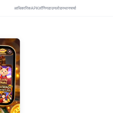
आधिकारिक
APK
लॉगिन
डाउनलोड
स्थान
चर्चा