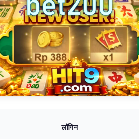
लॉगिन