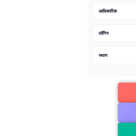
आधिकारिक
लॉगिन
स्थान