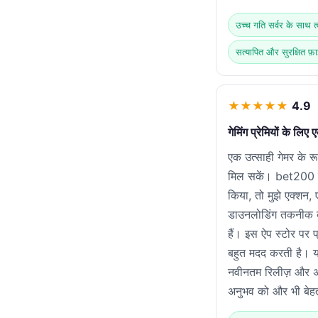
उच्च गति सर्वर के साथ त
सत्यापित और सुरक्षित फ़ा
★
★
★
★
★
4.9
गेमिंग प्रेमियों के लिए
एक उत्साही गेमर के रू
मिल सकें। bet200 ने 
किया, तो मुझे एक्शन, 
डाउनलोडिंग तकनीक बहुत
हैं। इस ऐप स्टोर पर प
बहुत मदद करती है। य
नवीनतम रिलीज़ और अपड
अनुभव को और भी बेह