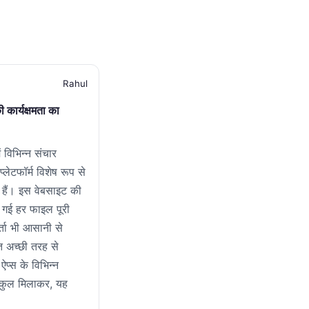
Rahul
कार्यक्षमता का
 विभिन्न संचार
टफॉर्म विशेष रूप से
 हैं। इस वेबसाइट की
ी गई हर फाइल पूरी
ता भी आसानी से
त अच्छी तरह से
प्स के विभिन्न
ै। कुल मिलाकर, यह