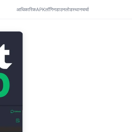
आधिकारिक
APK
लॉगिन
डाउनलोड
स्थान
चर्चा