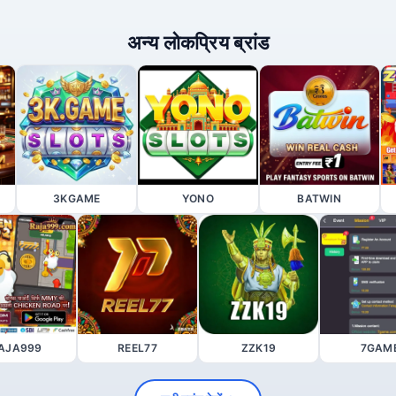
अन्य लोकप्रिय ब्रांड
3KGAME
YONO
BATWIN
AJA999
REEL77
ZZK19
7GAM