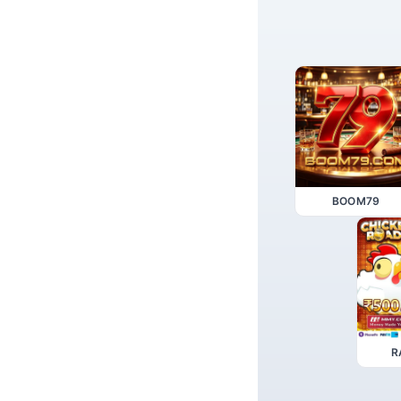
BOOM79
R