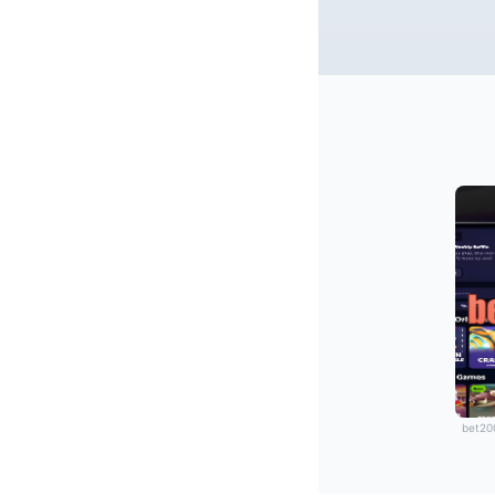
bet200