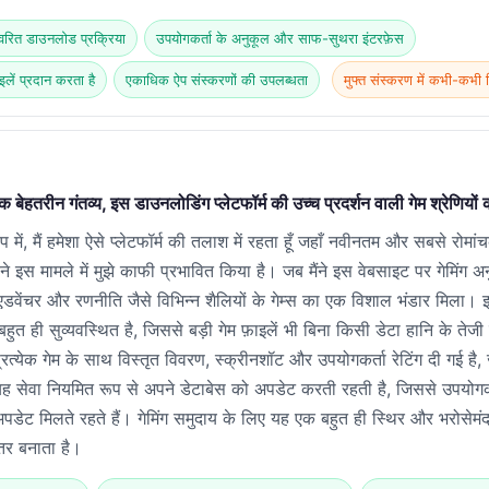
्वरित डाउनलोड प्रक्रिया
उपयोगकर्ता के अनुकूल और साफ-सुथरा इंटरफ़ेस
इलें प्रदान करता है
एकाधिक ऐप संस्करणों की उपलब्धता
मुफ्त संस्करण में कभी-कभी वि
 एक बेहतरीन गंतव्य, इस डाउनलोडिंग प्लेटफॉर्म की उच्च प्रदर्शन वाली गेम श्रेणियों क
प में, मैं हमेशा ऐसे प्लेटफॉर्म की तलाश में रहता हूँ जहाँ नवीनतम और सबसे रोमा
इस मामले में मुझे काफी प्रभावित किया है। जब मैंने इस वेबसाइट पर गेमिंग अ
एडवेंचर और रणनीति जैसे विभिन्न शैलियों के गेम्स का एक विशाल भंडार मिला। इस
 ही सुव्यवस्थित है, जिससे बड़ी गेम फ़ाइलें भी बिना किसी डेटा हानि के तेजी 
्रत्येक गेम के साथ विस्तृत विवरण, स्क्रीनशॉट और उपयोगकर्ता रेटिंग दी गई है, ज
ह सेवा नियमित रूप से अपने डेटाबेस को अपडेट करती रहती है, जिससे उपयोगकर
ेट मिलते रहते हैं। गेमिंग समुदाय के लिए यह एक बहुत ही स्थिर और भरोसेमंद व
तर बनाता है।