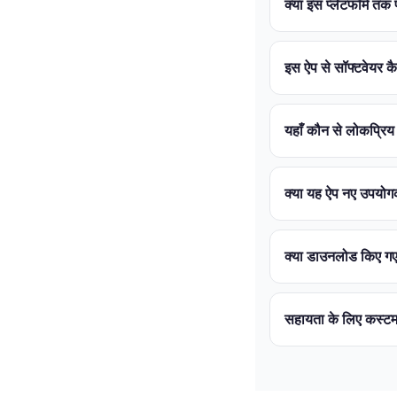
क्या इस प्लेटफॉर्म तक 
इस ऐप से सॉफ्टवेयर क
यहाँ कौन से लोकप्रिय 
क्या यह ऐप नए उपयोगकर
क्या डाउनलोड किए गए स
सहायता के लिए कस्टमर 