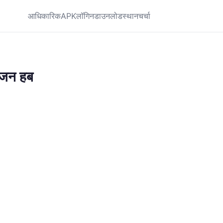
आधिकारिक
APK
लॉगिन
डाउनलोड
स्थान
चर्चा
ंजन हब