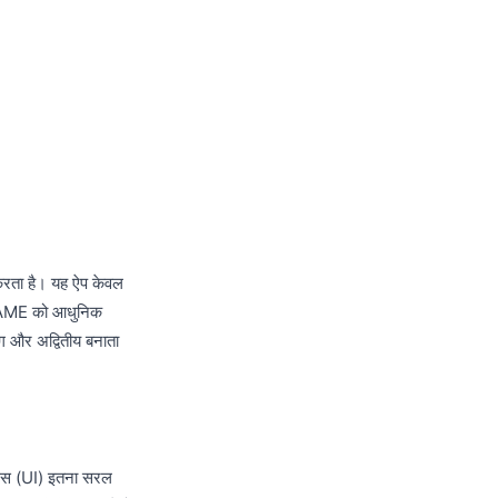
 करता है। यह ऐप केवल
 7GAME को आधुनिक
लग और अद्वितीय बनाता
फेस (UI) इतना सरल